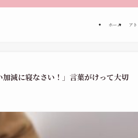
ホーム
アト
い加減に寝なさい！」言葉がけって大切